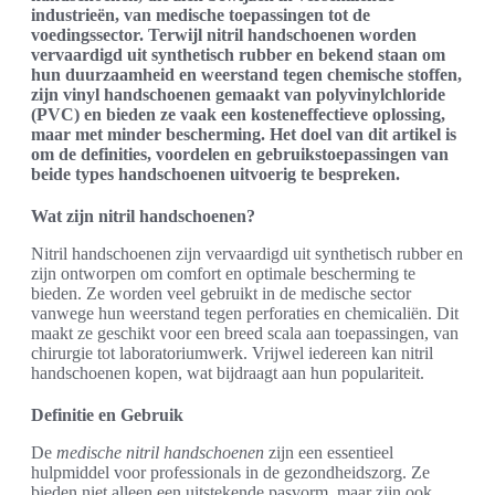
industrieën, van medische toepassingen tot de
voedingssector. Terwijl nitril handschoenen worden
vervaardigd uit synthetisch rubber en bekend staan om
hun duurzaamheid en weerstand tegen chemische stoffen,
zijn vinyl handschoenen gemaakt van polyvinylchloride
(PVC) en bieden ze vaak een kosteneffectieve oplossing,
maar met minder bescherming. Het doel van dit artikel is
om de definities, voordelen en gebruikstoepassingen van
beide types handschoenen uitvoerig te bespreken.
Wat zijn nitril handschoenen?
Nitril handschoenen zijn vervaardigd uit synthetisch rubber en
zijn ontworpen om comfort en optimale bescherming te
bieden. Ze worden veel gebruikt in de medische sector
vanwege hun weerstand tegen perforaties en chemicaliën. Dit
maakt ze geschikt voor een breed scala aan toepassingen, van
chirurgie tot laboratoriumwerk. Vrijwel iedereen kan nitril
handschoenen kopen, wat bijdraagt aan hun populariteit.
Definitie en Gebruik
De
medische nitril handschoenen
zijn een essentieel
hulpmiddel voor professionals in de gezondheidszorg. Ze
bieden niet alleen een uitstekende pasvorm, maar zijn ook