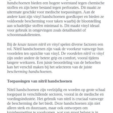
handschoenen
bieden een hogere weerstand tegen chemische
stoffen en zijn beter bestand tegen perforaties. Dit maakt ze
uitermate geschikt voor medische toepassingen. Aan de
andere kant zijn vinyl handschoenen goedkoper en bieden ze
voldoende bescherming voor taken waarbij de blootstelling
aan schadelijke stoffen minimaal is. Dit maakt vinyl ideaal
voor gebruik in omgevingen zoals detailhandel of
schoonmaakdiensten.
Bij de
keuze tussen nitril en vinyl
spelen diverse factoren een
rol. Nitril handschoenen zijn vaak de voorkeur vanwege hun
voordelen ten opzichte van vinyl. De
voordelen nitril vs vinyl
zijn onder andere de betere grip en comfort, vooral tijdens
langere werkuren. Een juiste beoordeling van de behoeften
kan het verschil maken bij het selecteren van de juiste
bescherming handschoenen
.
Toepassingen van nitril handschoenen
Nitril handschoenen zijn veelzijdig en worden op grote schaal
toegepast in verschillende sectoren, vooral in de medische en
voedingsindustrie. Het gebruik van nitril is cruciaal vanwege
de bescherming die het biedt. Deze handschoenen zijn niet
alleen sterk en duurzaam, maar ook ontworpen om
kruisbesmetting te voorkomen, wat van groot belang is in