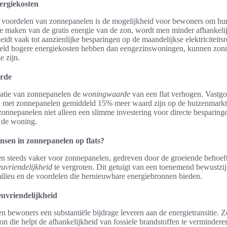
ergiekosten
e voordelen van zonnepanelen is de mogelijkheid voor bewoners om hun
te maken van de gratis energie van de zon, wordt men minder afhankeli
leidt vaak tot aanzienlijke besparingen op de maandelijkse elektriciteit
deld hogere energiekosten hebben dan eengezinswoningen, kunnen zon
e zijn.
rde
latie van zonnepanelen de
woningwaarde
van een flat verhogen. Vastg
 met zonnepanelen gemiddeld 15% meer waard zijn op de huizenmarkt
zonnepanelen niet alleen een slimme investering voor directe besparin
 de woning.
sen in zonnepanelen op flats?
en steeds vaker voor zonnepanelen, gedreven door de groeiende behoef
euvriendelijkheid
te vergroten. Dit getuigt van een toenemend bewustzi
milieu en de voordelen die hernieuwbare energiebronnen bieden.
uvriendelijkheid
bewoners een substantiële bijdrage leveren aan de energietransitie. Z
n die helpt de afhankelijkheid van fossiele brandstoffen te verminderen