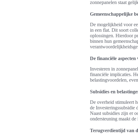
zonnepanelen staat gelij
Gemeenschappelijke b
De mogelijkheid voor e
in een flat. Dit soort c
oplossingen. Hierdoor pr
binnen hun gemeenschap.
verantwoordelijkheidsgev
De financiële aspecten
Investeren in zonnepanel
financiële implicaties. H
belastingvoordelen, even
Subsidies en belasting
De overheid stimuleert h
de Investeringssubsidie 
Naast subsidies zijn er 
ondersteuning maakt de i
Terugverdientijd van d