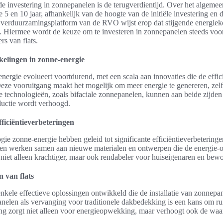
de investering in zonnepanelen is de terugverdientijd. Over het algemee
e 5 en 10 jaar, afhankelijk van de hoogte van de initiële investering en d
 verduurzamingsplatform van de RVO wijst erop dat stijgende energieko
. Hiermee wordt de keuze om te investeren in zonnepanelen steeds voo
s van flats.
elingen in zonne-energie
nergie evolueert voortdurend, met een scala aan innovaties die de effi
Deze vooruitgang maakt het mogelijk om meer energie te genereren, zel
technologieën, zoals bifaciale zonnepanelen, kunnen aan beide zijde
uctie wordt verhoogd.
ficiëntieverbeteringen
ogie zonne-energie hebben geleid tot significante efficiëntieverbetering
en werken samen aan nieuwe materialen en ontwerpen die de energie-o
iet alleen krachtiger, maar ook rendabeler voor huiseigenaren en bewon
 van flats
 enkele effectieve oplossingen ontwikkeld die de installatie van zonnep
nelen als vervanging voor traditionele dakbedekking is een kans om ru
ng zorgt niet alleen voor energieopwekking, maar verhoogt ook de wa