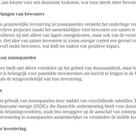
k aan kiezen voor een duurzame toekomst, wat voor steeds meer bewoners
elangen van bewoners
en
gezamenlijke investering
in zonnepanelen versterkt het onderlinge v
ollectieve projecten maakt het aantrekkelijker voor bewoners om samen t
ofiteren zij niet alleen van lagere energiekosten, maar ook van de vo
 Het idee van samen investeren in zonne-energie creëert een gevoel v
oel onder bewoners, wat leidt tot maken van positieve impact.
 van zonnepanelen
en biedt niet alleen voordelen op het gebied van duurzaamheid, maar he
et is belangrijk voor potentiële investeerders om inzicht te krijgen in de
als de terugverdientijd van hun investering.
en
et gebruik van zonnepanelen door middel van verschillende subsidies. 
duurzame energie (ISDE), die financiële ondersteuning biedt voor duur
ook belastingvoordelen, zoals btw-teruggave op de aanschaf van zonnep
nvestering in zonnepanelen aantrekkelijker en vermindert de initiële ko
e investering