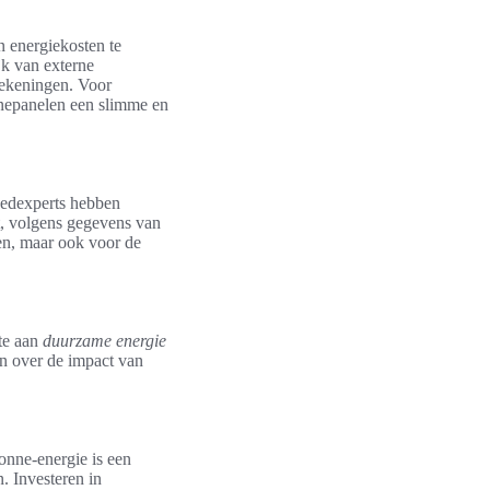
 energiekosten te
jk van externe
srekeningen. Voor
nepanelen een slimme en
oedexperts hebben
, volgens gegevens van
gen, maar ook voor de
te aan
duurzame energie
jn over de impact van
onne-energie is een
. Investeren in