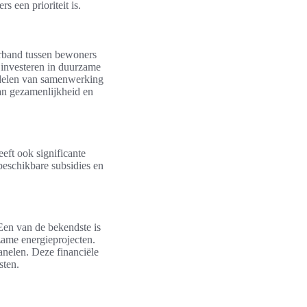
 een prioriteit is.
erband tussen bewoners
e investeren in duurzame
ordelen van samenwerking
an gezamenlijkheid en
eft ook significante
 beschikbare subsidies en
Een van de bekendste is
zame energieprojecten.
anelen. Deze financiële
sten.