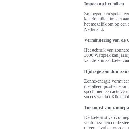
Impact op het milieu
Zonnepanelen spelen een 
kan de milieu impact aa
het mogelijk om op een d
Nederland.
Vermindering van de C
Het gebruik van zonnepa
3000 Wattpiek kan jaarli
van de klimaatdoelen, a
Bijdrage aan duurzame
Zonne-energie vormt een 
niet alleen positief voo
speelt men een actieve ro
succes van het Klimaata
Toekomst van zonnepan
De toekomst van zonnepa
verduurzamen en de steed
uitgerust zullen worden 