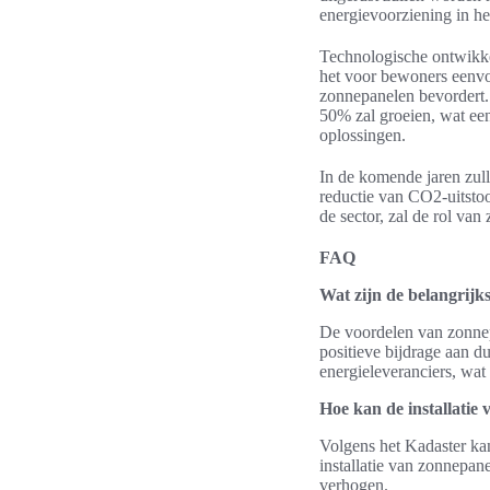
energievoorziening in he
Technologische ontwikke
het voor bewoners eenvo
zonnepanelen bevordert. 
50% zal groeien, wat ee
oplossingen.
In de komende jaren zul
reductie van CO2-uitsto
de sector, zal de rol van
FAQ
Wat zijn de belangrijk
De voordelen van zonnep
positieve bijdrage aan d
energieleveranciers, wat
Hoe kan de installatie
Volgens het Kadaster ka
installatie van zonnepan
verhogen.