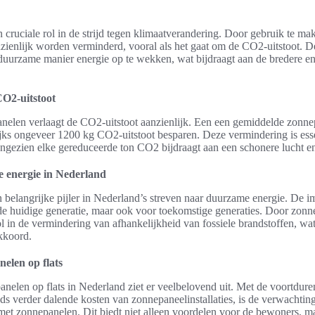
cruciale rol in de strijd tegen klimaatverandering. Door gebruik te m
nzienlijk worden verminderd, vooral als het gaat om de CO2-uitstoot. 
uurzame manier energie op te wekken, wat bijdraagt aan de bredere ene
O2-uitstoot
nelen verlaagt de CO2-uitstoot aanzienlijk. Een een gemiddelde zonnep
jks ongeveer 1200 kg CO2-uitstoot besparen. Deze vermindering is esse
angezien elke gereduceerde ton CO2 bijdraagt aan een schonere lucht e
 energie in Nederland
belangrijke pijler in Nederland’s streven naar duurzame energie. De im
r de huidige generatie, maar ook voor toekomstige generaties. Door zonne
l in de vermindering van afhankelijkheid van fossiele brandstoffen, wat 
kkoord.
elen op flats
nelen op flats in Nederland ziet er veelbelovend uit. Met de voortdur
s verder dalende kosten van zonnepaneelinstallaties, is de verwachting 
met zonnepanelen. Dit biedt niet alleen voordelen voor de bewoners, m