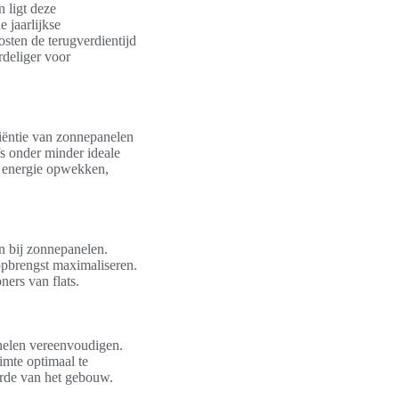
n ligt deze
e jaarlijkse
sten de terugverdientijd
rdeliger voor
ciëntie van zonnepanelen
fs onder minder ideale
n energie opwekken,
en bij zonnepanelen.
pbrengst maximaliseren.
ers van flats.
anelen vereenvoudigen.
imte optimaal te
arde van het gebouw.