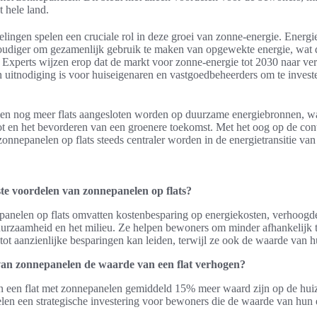
t hele land.
lingen spelen een cruciale rol in deze groei van zonne-energie. Ener
udiger om gezamenlijk gebruik te maken van opgewekte energie, wat 
Experts wijzen erop dat de markt voor zonne-energie tot 2030 naar ver
n uitnodiging is voor huiseigenaren en vastgoedbeheerders om te inves
len nog meer flats aangesloten worden op duurzame energiebronnen, wa
ot en het bevorderen van een groenere toekomst. Met het oog op de con
 zonnepanelen op flats steeds centraler worden in de energietransitie va
ste voordelen van zonnepanelen op flats?
anelen op flats omvatten kostenbesparing op energiekosten, verhoog
uurzaamheid en het milieu. Ze helpen bewoners om minder afhankelijk t
 tot aanzienlijke besparingen kan leiden, terwijl ze ook de waarde va
 van zonnepanelen de waarde van een flat verhogen?
n een flat met zonnepanelen gemiddeld 15% meer waard zijn op de hui
elen een strategische investering voor bewoners die de waarde van hun