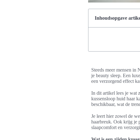
Inhoudsopgave artike
Steeds meer mensen in N
je beauty sleep. Een lux
een verzorgend effect ka
In dit artikel lees je wa
kussensloop huid haar k
beschikbaar, wat de tren
Je leert hier zowel de w
haarbreuk. Ook krijg je
slaapcomfort en verzorg
Wat is een zijden kus