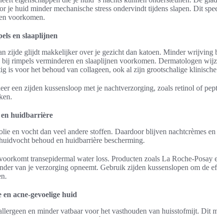
r je huid minder mechanische stress ondervindt tijdens slapen. Dit speel
nen voorkomen.
ls en slaaplijnen
n zijde glijdt makkelijker over je gezicht dan katoen. Minder wrijving
n bij rimpels verminderen en slaaplijnen voorkomen. Dermatologen wijz
g is voor het behoud van collageen, ook al zijn grootschalige klinische
eer een zijden kussensloop met je nachtverzorging, zoals retinol of pept
ken.
en huidbarrière
olie en vocht dan veel andere stoffen. Daardoor blijven nachtcrèmes en
n huidvocht behoud en huidbarrière bescherming.
e voorkomt transepidermal water loss. Producten zoals La Roche-Posay
er van je verzorging opneemt. Gebruik zijden kussenslopen om de effe
en.
e en acne-gevoelige huid
allergeen en minder vatbaar voor het vasthouden van huisstofmijt. Dit 