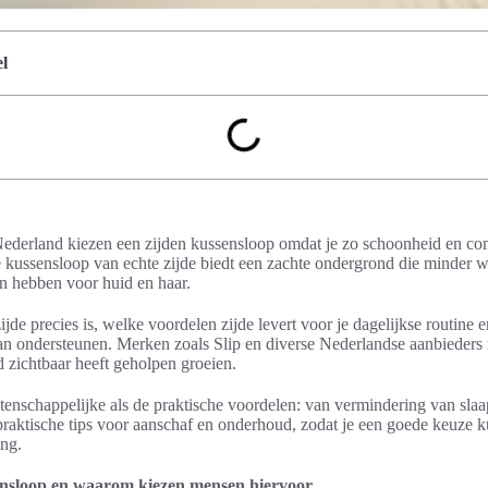
l
ederland kiezen een zijden kussensloop omdat je zo schoonheid en com
e kussensloop van echte zijde biedt een zachte ondergrond die minder wr
n hebben voor huid en haar.
t zijde precies is, welke voordelen zijde levert voor je dagelijkse routin
an ondersteunen. Merken zoals Slip en diverse Nederlandse aanbieders
d zichtbaar heeft geholpen groeien.
etenschappelijke als de praktische voordelen: van vermindering van slaa
 praktische tips voor aanschaf en onderhoud, zodat je een goede keuze
ing.
sensloop en waarom kiezen mensen hiervoor