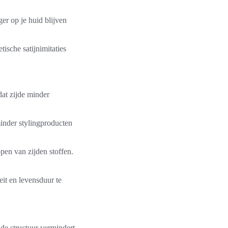
er op je huid blijven
ische satijnimitaties
dat zijde minder
 minder stylingproducten
en van zijden stoffen.
it en levensduur te
de structuur vermindert