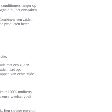
n conditioners langer op
oogheid bij het ontwaken.
Combineer een zijden
 de producten beter
ctie.
atie met een zijden
uden. Let op:
appen van echte zijde.
orkeur 100% mulberry
meuse-weefsel voelt
k. Een stevige envelop-