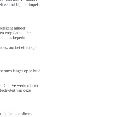
t een rol bij het rimpels
 betekent minder
en erop dat minder
 studies beperkt.
ides, om het effect op
 serums langer op je huid
 en CeraVe werken beter
ctiviteit van deze
maakt het een slimme