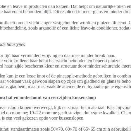
olie en leave-in producten dan katoen. Dat helpt om natuurlijke oliën e
je haarvocht behouden blijft. Dit resulteert in meer glans en minder dr
profiteert omdat vocht langer vastgehouden wordt en pluizen afneemt. 
tbehandeling, zoals arganolie of een lichte leave-in conditioner, zodat
ende haartypes
oor fijn haar vermindert wrijving en daarmee minder breuk haar.
de voor krullend haar helpt haarvocht behouden en beperkt pluizen.
d haar: zijde beschermt kleur en structuur door minder schurende intera
ullen kun je een losse knot of de pineapple-methode gebruiken in combin
haar volstaat vaak gewoon slapen op zijde om gladheid en glans te beho
t soms gladheid, maar mist vaak de ademende en hypoallergene eigensch
anschaf en onderhoud van een zijden kussensloop
ssensloop kopen overweegt, kijk eerst naar het materiaal. Kies bij vo
 label op momme; 19–22 momme geeft stevige, duurzame kwaliteit. Char
 is een veel gekozen optie voor kussenslopen.
iting: standaardmaten zoals 50×70, 60×70 of 65×65 cm zijn gebruikelij