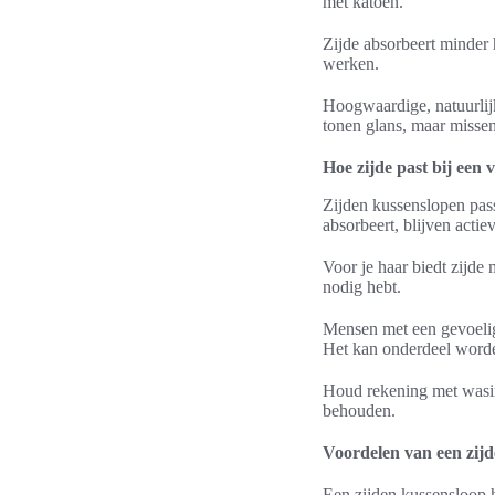
met katoen.
Zijde absorbeert minder 
werken.
Hoogwaardige, natuurlijk 
tonen glans, maar misse
Hoe zijde past bij een 
Zijden kussenslopen pass
absorbeert, blijven acti
Voor je haar biedt zijde 
nodig hebt.
Mensen met een gevoelig
Het kan onderdeel worden
Houd rekening met wasin
behouden.
Voordelen van een zijd
Een zijden kussensloop h