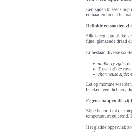
Een zijden kussensloop is
en haar en omdat het nat
Definitie en soorten zij
Silk is een natuurlijke 
fijne, glanzende draad di
Er bestaan diverse soort
mulberry zijde
: de
Tussah zijde: ruwe
charmeuse zijde
: 
Let op momme-waarden a
betekent een dichtere, d
Eigenschappen die zij
Zijde behoort tot de cat
temperatuurregulerend. Z
Het gladde oppervlak zo