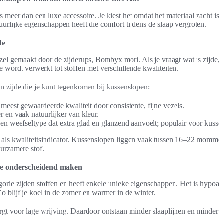
 meer dan een luxe accessoire. Je kiest het omdat het materiaal zacht is
uurlijke eigenschappen heeft die comfort tijdens de slaap vergroten.
de
vezel gemaakt door de zijderups, Bombyx mori. Als je vraagt wat is zijde
e wordt verwerkt tot stoffen met verschillende kwaliteiten.
en zijde die je kunt tegenkomen bij kussenslopen:
 meest gewaardeerde kwaliteit door consistente, fijne vezels.
r en vaak natuurlijker van kleur.
een weefseltype dat extra glad en glanzend aanvoelt; populair voor kus
ls kwaliteitsindicator. Kussenslopen liggen vaak tussen 16–22 mo
uurzamere stof.
de onderscheidend maken
egorie zijden stoffen en heeft enkele unieke eigenschappen. Het is hyp
o blijf je koel in de zomer en warmer in de winter.
rgt voor lage wrijving. Daardoor ontstaan minder slaaplijnen en minde