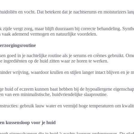
huidoliën en vocht. Dat betekent dat je nachtserums en moisturizers lang
zijde vergt zorg, maar blijft duurzaam bij correcte behandeling. Synthet
n vaak ademend vermogen en natuurlijke voordelen.
verzorgingsroutine
en goed in je nachtelijke routine als je serums en crèmes gebruikt. Om
eve ingrediënten op de huid zitten waar ze horen te werken.
minder wrijving, waardoor krullen en stijlen langer intact blijven en je
e huid of eczeem kunnen baat hebben bij de hypoallergene eigenschapp
 van een minimalistische, huidvriendelijke slaaproutine.
structies: gebruik lauw water en vermijd hoge temperaturen om kwalite
en kussensloop voor je huid
eeft eigenschappen die je huid ’s nachts kunnen ondersteunen. De glad