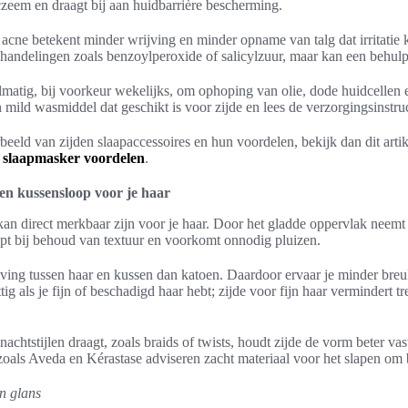
eczeem en draagt bij aan huidbarrière bescherming.
acne betekent minder wrijving en minder opname van talg dat irritatie
handelingen zoals benzoylperoxide of salicylzuur, maar kan een behulp
matig, bij voorkeur wekelijks, om ophoping van olie, dode huidcellen e
ild wasmiddel dat geschikt is voor zijde en lees de verzorgingsinstruc
rbeeld van zijden slaapaccessoires en hun voordelen, bekijk dan dit arti
e slaapmasker voordelen
.
en kussensloop voor je haar
an direct merkbaar zijn voor je haar. Door het gladde oppervlak neemt
elpt bij behoud van textuur en voorkomt onnodig pluizen.
jving tussen haar en kussen dan katoen. Daardoor ervaar je minder breu
tig als je fijn of beschadigd haar hebt; zijde voor fijn haar vermindert t
htstijlen draagt, zoals braids of twists, houdt zijde de vorm beter vast
zoals Aveda en Kérastase adviseren zacht materiaal voor het slapen om 
n glans