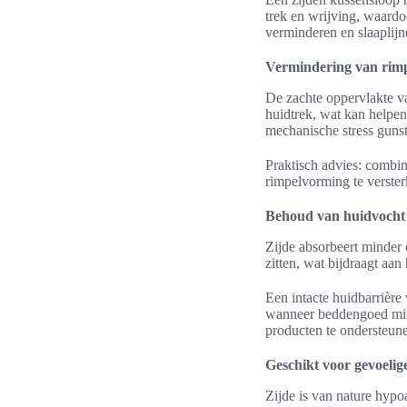
trek en wrijving, waardoo
verminderen en slaaplij
Vermindering van rimpe
De zachte oppervlakte va
huidtrek, wat kan helpe
mechanische stress gunsti
Praktisch advies: combin
rimpelvorming te verster
Behoud van huidvocht 
Zijde absorbeert minder 
zitten, wat bijdraagt aa
Een intacte huidbarrièr
wanneer beddengoed mind
producten te ondersteun
Geschikt voor gevoelig
Zijde is van nature hypo