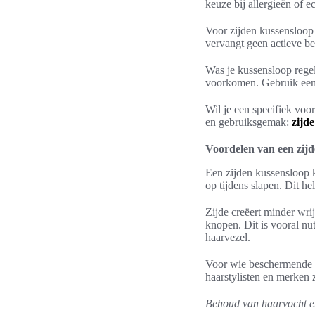
keuze bij allergieën of 
Voor zijden kussensloop 
vervangt geen actieve be
Was je kussensloop regel
voorkomen. Gebruik een m
Wil je een specifiek voo
en gebruiksgemak:
zijd
Voordelen van een zijd
Een zijden kussensloop k
op tijdens slapen. Dit h
Zijde creëert minder wri
knopen. Dit is vooral nut
haarvezel.
Voor wie beschermende nac
haarstylisten en merken 
Behoud van haarvocht e