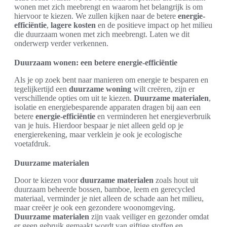
wonen met zich meebrengt en waarom het belangrijk is om
hiervoor te kiezen. We zullen kijken naar de betere
energie-
efficiëntie
,
lagere kosten
en de positieve impact op het milieu
die duurzaam wonen met zich meebrengt. Laten we dit
onderwerp verder verkennen.
Duurzaam wonen: een betere energie-efficiëntie
Als je op zoek bent naar manieren om energie te besparen en
tegelijkertijd een
duurzame woning
wilt creëren, zijn er
verschillende opties om uit te kiezen.
Duurzame materialen
,
isolatie en energiebesparende apparaten dragen bij aan een
betere
energie-efficiëntie
en verminderen het energieverbruik
van je huis. Hierdoor bespaar je niet alleen geld op je
energierekening, maar verklein je ook je ecologische
voetafdruk.
Duurzame materialen
Door te kiezen voor
duurzame materialen
zoals hout uit
duurzaam beheerde bossen, bamboe, leem en gerecycled
materiaal, verminder je niet alleen de schade aan het milieu,
maar creëer je ook een gezondere woonomgeving.
Duurzame materialen
zijn vaak veiliger en gezonder omdat
er geen gebruik gemaakt wordt van giftige stoffen en