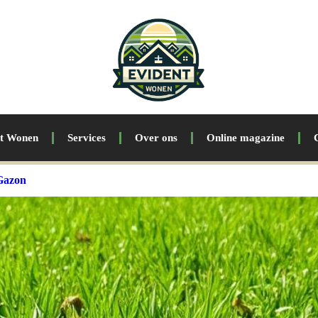
nt Wonen
Services
Over ons
Online magazine
 Gazon