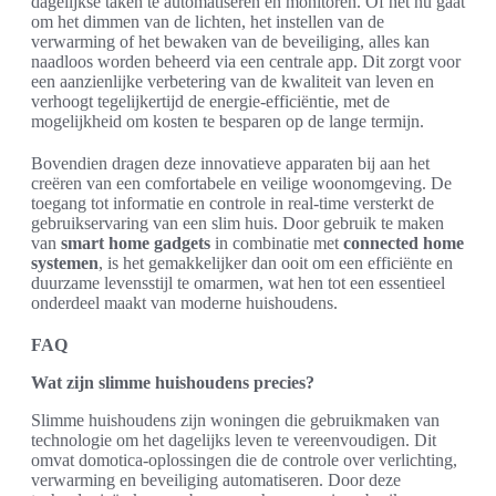
dagelijkse taken te automatiseren en monitoren. Of het nu gaat
om het dimmen van de lichten, het instellen van de
verwarming of het bewaken van de beveiliging, alles kan
naadloos worden beheerd via een centrale app. Dit zorgt voor
een aanzienlijke verbetering van de kwaliteit van leven en
verhoogt tegelijkertijd de energie-efficiëntie, met de
mogelijkheid om kosten te besparen op de lange termijn.
Bovendien dragen deze innovatieve apparaten bij aan het
creëren van een comfortabele en veilige woonomgeving. De
toegang tot informatie en controle in real-time versterkt de
gebruikservaring van een slim huis. Door gebruik te maken
van
smart home gadgets
in combinatie met
connected home
systemen
, is het gemakkelijker dan ooit om een efficiënte en
duurzame levensstijl te omarmen, wat hen tot een essentieel
onderdeel maakt van moderne huishoudens.
FAQ
Wat zijn slimme huishoudens precies?
Slimme huishoudens zijn woningen die gebruikmaken van
technologie om het dagelijks leven te vereenvoudigen. Dit
omvat domotica-oplossingen die de controle over verlichting,
verwarming en beveiliging automatiseren. Door deze