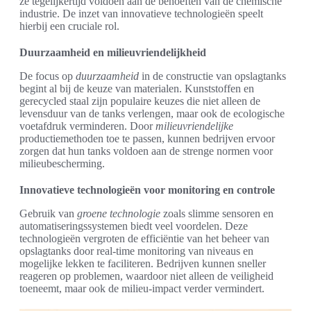
ze tegelijkertijd voldoen aan de behoeften van de chemische
industrie. De inzet van innovatieve technologieën speelt
hierbij een cruciale rol.
Duurzaamheid en milieuvriendelijkheid
De focus op
duurzaamheid
in de constructie van opslagtanks
begint al bij de keuze van materialen. Kunststoffen en
gerecycled staal zijn populaire keuzes die niet alleen de
levensduur van de tanks verlengen, maar ook de ecologische
voetafdruk verminderen. Door
milieuvriendelijke
productiemethoden toe te passen, kunnen bedrijven ervoor
zorgen dat hun tanks voldoen aan de strenge normen voor
milieubescherming.
Innovatieve technologieën voor monitoring en controle
Gebruik van
groene technologie
zoals slimme sensoren en
automatiseringssystemen biedt veel voordelen. Deze
technologieën vergroten de efficiëntie van het beheer van
opslagtanks door real-time monitoring van niveaus en
mogelijke lekken te faciliteren. Bedrijven kunnen sneller
reageren op problemen, waardoor niet alleen de veiligheid
toeneemt, maar ook de milieu-impact verder vermindert.