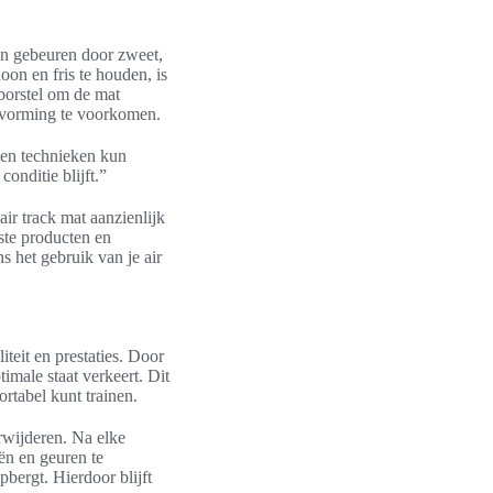
an gebeuren door zweet,
oon en fris te houden, is
borstel om de mat
lvorming te voorkomen.
 en technieken kun
onditie blijft.”
ir track mat aanzienlijk
ste producten en
s het gebruik van je air
teit en prestaties. Door
imale staat verkeert. Dit
ortabel kunt trainen.
rwijderen. Na elke
ën en geuren te
bergt. Hierdoor blijft