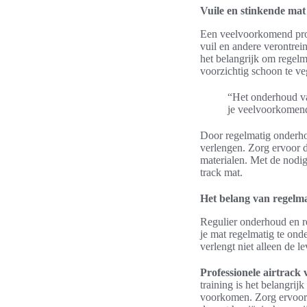
Vuile en stinkende mat
Een veelvoorkomend prob
vuil en andere verontrei
het belangrijk om regel
voorzichtig schoon te v
“Het onderhoud va
je veelvoorkomende
Door regelmatig onderhou
verlengen. Zorg ervoor d
materialen. Met de nodige
track mat.
Het belang van regelma
Regulier onderhoud en rei
je mat regelmatig te ond
verlengt niet alleen de l
Professionele airtrack
training is het belangri
voorkomen. Zorg ervoor d