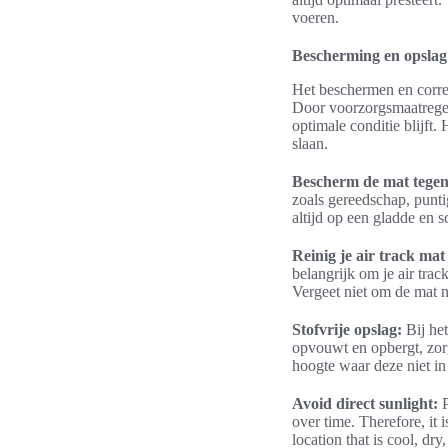
voeren.
Bescherming en opslag 
Het beschermen en correc
Door voorzorgsmaatregele
optimale conditie blijft.
slaan.
Bescherm de mat tegen
zoals gereedschap, punt
altijd op een gladde en
Reinig je air track mat
belangrijk om je air trac
Vergeet niet om de mat na
Stofvrije opslag:
Bij het
opvouwt en opbergt, zorg
hoogte waar deze niet in
Avoid direct sunlight:
P
over time. Therefore, it
location that is cool, d