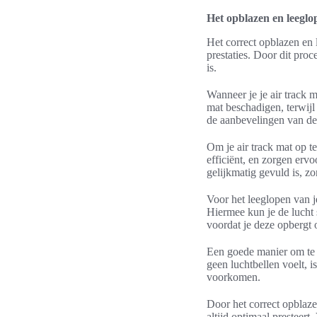
Het opblazen en leeglo
Het correct opblazen en 
prestaties. Door dit proce
is.
Wanneer je je air track m
mat beschadigen, terwijl 
de aanbevelingen van de 
Om je air track mat op t
efficiënt, en zorgen ervo
gelijkmatig gevuld is, z
Voor het leeglopen van j
Hiermee kun je de lucht 
voordat je deze opbergt o
Een goede manier om te co
geen luchtbellen voelt, i
voorkomen.
Door het correct opblaze
altijd optimaal presteert