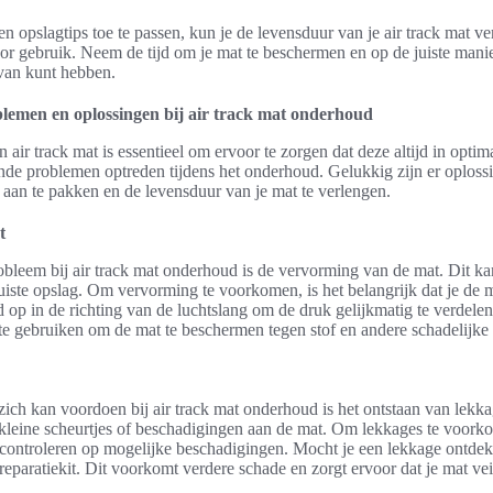
 opslagtips toe te passen, kun je de levensduur van je air track mat v
voor gebruik. Neem de tijd om je mat te beschermen en op de juiste manie
 van kunt hebben.
emen en oplossingen bij air track mat onderhoud
ir track mat is essentieel om ervoor te zorgen dat deze altijd in optima
ende problemen optreden tijdens het onderhoud. Gelukkig zijn er oplos
 aan te pakken en de levensduur van je mat te verlengen.
t
leem bij air track mat onderhoud is de vervorming van de mat. Dit k
uiste opslag. Om vervorming te voorkomen, is het belangrijk dat je de m
d op in de richting van de luchtslang om de druk gelijkmatig te verdelen
te gebruiken om de mat te beschermen tegen stof en andere schadelijke
zich kan voordoen bij air track mat onderhoud is het ontstaan van lek
kleine scheurtjes of beschadigingen aan de mat. Om lekkages te voorko
 controleren op mogelijke beschadigingen. Mocht je een lekkage ontdek
 reparatiekit. Dit voorkomt verdere schade en zorgt ervoor dat je mat ve