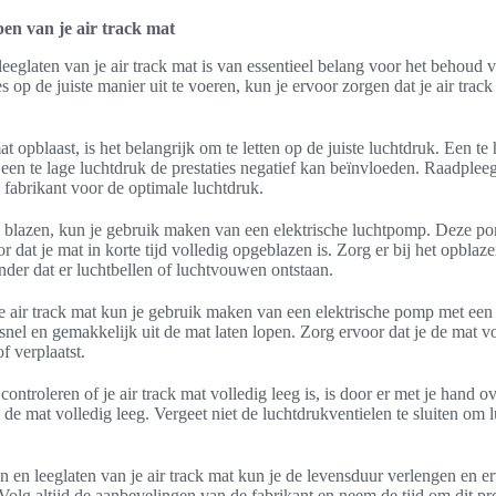
pen van je air track mat
leeglaten van je air track mat is van essentieel belang voor het behoud 
s op de juiste manier uit te voeren, kun je ervoor zorgen dat je air track 
at opblaast, is het belangrijk om te letten op de juiste luchtdruk. Een t
een te lage luchtdruk de prestaties negatief kan beïnvloeden. Raadpleeg
fabrikant voor de optimale luchtdruk.
e blazen, kun je gebruik maken van een elektrische luchtpomp. Deze po
or dat je mat in korte tijd volledig opgeblazen is. Zorg er bij het opblaz
onder dat er luchtbellen of luchtvouwen ontstaan.
e air track mat kun je gebruik maken van een elektrische pomp met een 
snel en gemakkelijk uit de mat laten lopen. Zorg ervoor dat je de mat vo
f verplaatst.
ntroleren of je air track mat volledig leeg is, is door er met je hand ove
s de mat volledig leeg. Vergeet niet de luchtdrukventielen te sluiten om l
n en leeglaten van je air track mat kun je de levensduur verlengen en e
. Volg altijd de aanbevelingen van de fabrikant en neem de tijd om dit pr