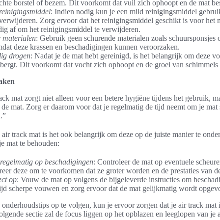
hte borstel of bezem. Dit voorkomt dat vuil zich ophoopt en de mat be
reinigingsmiddel
: Indien nodig kun je een mild reinigingsmiddel gebr
 verwijderen. Zorg ervoor dat het reinigingsmiddel geschikt is voor het 
ig af om het reinigingsmiddel te verwijderen.
 materialen
: Gebruik geen schurende materialen zoals schuursponsjes o
omdat deze krassen en beschadigingen kunnen veroorzaken.
dig drogen
: Nadat je de mat hebt gereinigd, is het belangrijk om deze vo
bergt. Dit voorkomt dat vocht zich ophoopt en de groei van schimmels 
aken
ack mat zorgt niet alleen voor een betere hygiëne tijdens het gebruik, m
 de mat. Zorg er daarom voor dat je regelmatig de tijd neemt om je ma
.”
 air track mat is het ook belangrijk om deze op de juiste manier te ond
 je mat te behouden:
 regelmatig op beschadigingen
: Controleer de mat op eventuele scheure
areer deze om te voorkomen dat ze groter worden en de prestaties van d
ct op
: Vouw de mat op volgens de bijgeleverde instructies om beschadig
d scherpe vouwen en zorg ervoor dat de mat gelijkmatig wordt opge
onderhoudstips op te volgen, kun je ervoor zorgen dat je air track mat in
olgende sectie zal de focus liggen op het opblazen en leeglopen van je a