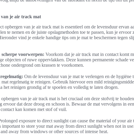
van je air track mat
t opbergen van je air track mat is essentieel om de levensduur ervan aa
n te nemen en de juiste opslagmethoden toe te passen, kun je ervoor zo
 Hieronder vind je enkele handige tips om je mat te beschermen tegen slij
 scherpe voorwerpen:
Voorkom dat je air track mat in contact komt 
ige objecten of ruwe oppervlakken. Deze kunnen permanente schade ve
 schone ondergrond om krassen te voorkomen.
 regelmatig:
Om de levensduur van je mat te verlengen en de hygiëne t
k mat regelmatig te reinigen. Gebruik hiervoor een mild reinigingsmiddel
 het reinigen grondig af te spoelen en volledig te laten drogen.
 opbergen van je air track mat is het cruciaal om deze stofvrij te houde
 ervoor dat deze droog en schoon is. Bewaar de mat vervolgens in een s
 contact kan komen met stof of vuil.
rolonged exposure to direct sunlight can cause the material of your air 
 is important to store your mat away from direct sunlight when not in us
ry, and away from windows or other sources of intense heat.