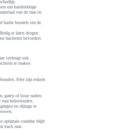
schadigt.
uiken om hardnekkige
materiaal van de mat en
f harde borstels om de
lledig te laten drogen
en bacteriën bevordert.
aar verlengt ook
t schoon te maken
erhouden. Hier zijn enkele
n, gaten of losse naden.
e mat beïnvloeden.
ingen en slijtage te
vouwen.
 optimale conditie blijft
ir track mat.