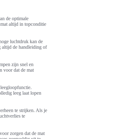
van de optimale
mat altijd in topconditie
e hoge luchtdruk kan de
 altijd de handleiding of
mpen zijn snel en
en voor dat de mat
leegloopfunctie.
lledig leeg laat lopen
rheen te strijken. Als je
uchtverlies te
rvoor zorgen dat de mat
oces zorgvuldig uit te