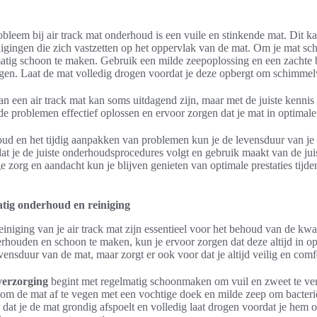
leem bij air track mat onderhoud is een vuile en stinkende mat. Dit k
nigingen die zich vastzetten op het oppervlak van de mat. Om je mat sch
matig schoon te maken. Gebruik een milde zeepoplossing en een zachte 
egen. Laat de mat volledig drogen voordat je deze opbergt om schimme
n een air track mat kan soms uitdagend zijn, maar met de juiste kennis
 problemen effectief oplossen en ervoor zorgen dat je mat in optimale c
d en het tijdig aanpakken van problemen kun je de levensduur van je a
at je de juiste onderhoudsprocedures volgt en gebruik maakt van de jui
 zorg en aandacht kun je blijven genieten van optimale prestaties tijden
tig onderhoud en reiniging
niging van je air track mat zijn essentieel voor het behoud van de kwali
erhouden en schoon te maken, kun je ervoor zorgen dat deze altijd in opt
evensduur van de mat, maar zorgt er ook voor dat je altijd veilig en comf
 verzorging
begint met regelmatig schoonmaken om vuil en zweet te ve
jk om de mat af te vegen met een vochtige doek en milde zeep om bacteri
at je de mat grondig afspoelt en volledig laat drogen voordat je hem op