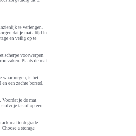
nzienlijk te verlengen.
rgen dat je mat altijd in
tage en veilig op te
met scherpe voorwerpen
roorzaken. Plaats de mat
e waarborgen, is het
 en een zachte borstel.
n. Voordat je de mat
tofvrije tas of op een
track mat to degrade
e. Choose a storage