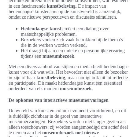
technieken breekt met traditionele kunstvormen, wat resulteert
in een fascinerende
kunstbeleving
. De impact van
hedendaagse kunstenaars op de kunstwereld is aanzienlijk,
omdat ze nieuwe perspectieven en discussies stimuleren.
Hedendaagse kunst
creëert een dialoog over
maatschappelijke problemen.
Bezoekers voelen zich vaak betrokken bij de thema’s
die in de werken worden verkend.
Het draagt bij aan een unieke en persoonlijke ervaring
tijdens een
museumbezoek
.
Met een divers aanbod van stijlen en media biedt hedendaagse
kunst voor elk wat wils. Het bevordert niet alleen de bezoeker
in zijn of haar
kunstbeleving
, maar nodigt ook uit tot reflectie
en participatie. Dit maakt hedendaagse kunst een essentieel
onderdeel van elk modern
museumbezoek
.
De opkomst van interactieve museumervaringen
De wereld van kunst en cultuur evolueert voortdurend, en dit
is duidelijk zichtbaar in de groei van interactieve
museumervaringen. Bezoekers worden niet langer gezien als
alleen toeschouwers; zij worden aangemoedigd om actief deel
te nemen aan het
museumbezoek met nieuwe