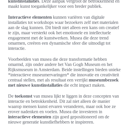
kunstinstallaties
. Deze aanpak vergroot de betrokkenheid en
maakt kunst toegankelijker voor een breder publiek.
Interactieve elementen
kunnen variëren van digitale
installaties tot workshops waar bezoekers zelf met materialen
aan de slag kunnen. Dit biedt niet alleen een kans om creatief
te zijn, maar versterkt ook het emotionele en intellectuele
engagement met de kunstwerken. Musea die deze trend
omarmen, creëren een dynamische sfeer die uitnodigt tot
interactie.
Voorbeelden van musea die deze transformatie hebben
omarmd, zijn onder andere het Van Gogh Museum en het
Rijksmuseum in Amsterdam. Beide instellingen bieden unieke
*interactieve museumervaringen* die innovatie en creativiteit
centraal stellen, met als resultaat een verrijkt
museumbezoek
met nieuwe kunstinstallaties
die echt impact maken.
De
toekomst
van musea lijkt te liggen in deze concepten van
interactie en betrokkenheid. Dit zal niet alleen de manier
waarop mensen kunst ervaren veranderen, maar ook hoe ze
erover nadenken en voelen. Musea die investeren in
interactieve elementen
zijn goed gepositioneerd om de
nieuwe generatie kunstliefhebbers te inspireren.