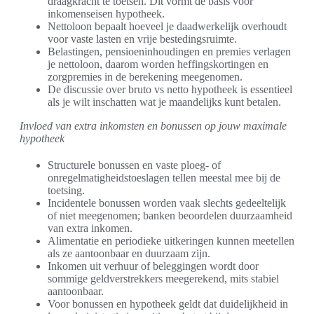
draagkracht te toetsen. Dit vormt de basis voor
inkomenseisen hypotheek.
Nettoloon bepaalt hoeveel je daadwerkelijk overhoudt
voor vaste lasten en vrije bestedingsruimte.
Belastingen, pensioeninhoudingen en premies verlagen
je nettoloon, daarom worden heffingskortingen en
zorgpremies in de berekening meegenomen.
De discussie over bruto vs netto hypotheek is essentieel
als je wilt inschatten wat je maandelijks kunt betalen.
Invloed van extra inkomsten en bonussen op jouw maximale
hypotheek
Structurele bonussen en vaste ploeg- of
onregelmatigheidstoeslagen tellen meestal mee bij de
toetsing.
Incidentele bonussen worden vaak slechts gedeeltelijk
of niet meegenomen; banken beoordelen duurzaamheid
van extra inkomen.
Alimentatie en periodieke uitkeringen kunnen meetellen
als ze aantoonbaar en duurzaam zijn.
Inkomen uit verhuur of beleggingen wordt door
sommige geldverstrekkers meegerekend, mits stabiel
aantoonbaar.
Voor bonussen en hypotheek geldt dat duidelijkheid in