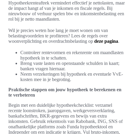
Hypotheekrenteaftrek vermindert effectief je nettolasten, maar
de impact hangt af van je inkomen en fiscale regels. Bij
nieuwbouw of verhuur spelen btw en inkomstenbelasting een
rol bij je netto maandlasten.
Wil je precies weten hoe lang je moet wonen om van
belastingvoordelen te profiteren? Lees de regels over
woonverplichting en overdrachtsbelasting op
deze pagina
.
Controleer rentevormen en rekenrente om maandlasten
hypotheek in te schatten.
Breng vaste lasten en openstaande schulden in kaart;
banken vragen hiernaar.
Neem verzekeringen bij hypotheek en eventuele VvE-
kosten mee in je begroting.
Praktische stappen om jouw hypotheek te berekenen en
te verbeteren
Begin met een duidelijke hypotheekchecklist: verzamel
recente loonstroken, jaaropgaven, werkgeversverklaring,
bankafschriften, BKR-gegevens en bewijs van extra
inkomsten. Gebruik rekentools van Rabobank, ING, SNS of
onafhankelijke platforms zoals Funda hypotheektool en
Independer om een indicatie te krijgen. Vul bruto-inkomen,