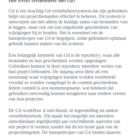
Hoe werkt versiebeheer met Git?
Git is een krachtig Git versiebeheersysteem dat zijn gebruikers
helpt om projectbestanden effectief te beheren. Dit systeem is
ontworpen om niet alleen de huidige status van bestanden vast
te leggen, maar ook om een uitgebreide geschiedenis van
wijzigingen bij te houden. Het is essentieel om de
basisprincipes van Git te begrijpen, zodat gebruikers optimaal
gebruik kunnen maken van dit systeem.
Een belangrijk kenmerk van Git is de
repository
, waar alle
bestanden en hun geschiedenis worden opgeslagen.
Gebruikers kunnen in deze repository meerdere versies van
hun project behouden. De
staging area
dient als een
tussenstap waar wijzigingen kunnen worden voorbereid
voordat ze worden vastgelegd in de commit geschiedenis.
Iedere commit is een momentopname, wat betekent dat
gebruikers eenvoudig kunnen terugkeren naar eerdere versies
van hun projecten.
De Git workflow is niet-lineair, in tegenstelling tot andere
versiebeheertools. Dit maakt het mogelijk om meerdere
ontwikkelaars tegelijkertijd aan verschillende aspecten van
een project te werken zonder dat dit ten koste gaat van de
projectintegriteit. De basisprincipes van Git bieden daarom