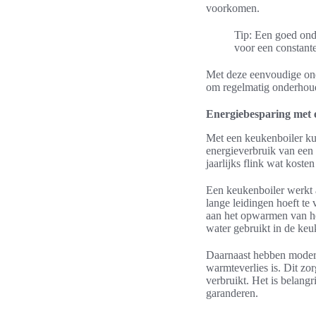
voorkomen.
Tip: Een goed ond
voor een constant
Met deze eenvoudige onde
om regelmatig onderhoud 
Energiebesparing met 
Met een keukenboiler kun
energieverbruik van een 
jaarlijks flink wat koste
Een keukenboiler werkt a
lange leidingen hoeft te
aan het opwarmen van het
water gebruikt in de keu
Daarnaast hebben modern
warmteverlies is. Dit zo
verbruikt. Het is belang
garanderen.