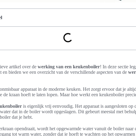
l
ieve artikel over de
werking van een keukenboiler
! In deze sectie le
t en bieden we een overzicht van de verschillende aspecten van de
wer
onmisbaar apparaat in de moderne keuken. Het zorgt ervoor dat je altijd
e de kraan hoeft te laten lopen. Maar hoe werkt een keukenboiler preci
ukenboiler
is eigenlijk vrij eenvoudig. Het apparaat is aangesloten op 
ater dat in de boiler wordt opgeslagen. Dit gebeurt meestal met behulp v
oiler dat je hebt.
kraan opendraait, wordt het opgewarmde water vanuit de boiler naar d
oegang tot warm water, zonder dat je hoeft te wachten op het opwarmen 