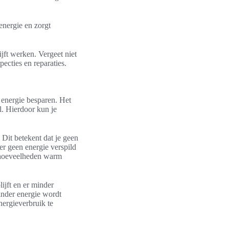
energie en zorgt
jft werken. Vergeet niet
ecties en reparaties.
 energie besparen. Het
l. Hierdoor kun je
 Dit betekent dat je geen
r geen energie verspild
ne hoeveelheden warm
ijft en er minder
inder energie wordt
nergieverbruik te