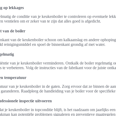
ig op lekkages
elmatig de conditie van je keukenboiler te controleren op eventuele lek
en ventielen om er zeker van te zijn dat alles goed is afgedicht.
t van de boiler
enkant van de keukenboiler schoon om kalkaanslag en andere ophopin
d reinigingsmiddel en spoel de binnenkant grondig af met water.
gelmatig
iëntie van je keukenboiler verminderen. Ontkalk de boiler regelmatig 
s te verbeteren. Volg de instructies van de fabrikant voor de juiste ont
 en temperatuur
tuur van je keukenboiler in de gaten. Zorg ervoor dat ze binnen de aa
e garanderen. Raadpleeg de handleiding van je boiler voor de specifieke 
ofessionele inspectie uitvoeren
at je keukenboiler in topconditie blijft, is het raadzaam om jaarlijks een
 vakman kan potentiële problemen signaleren en preventieve maatregele