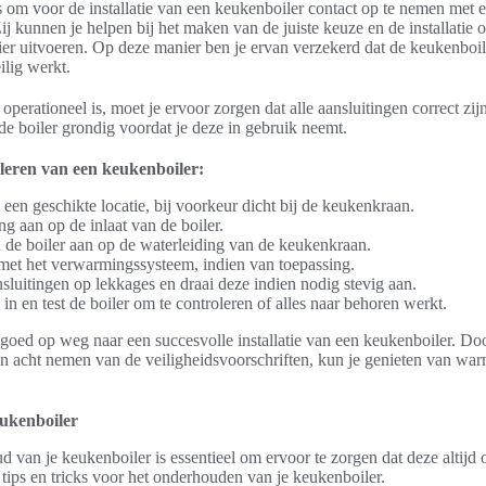
s om voor de installatie van een keukenboiler contact op te nemen met 
 Zij kunnen je helpen bij het maken van de juiste keuze en de installatie 
ier uitvoeren. Op deze manier ben je ervan verzekerd dat de keukenboil
ilig werkt.
perationeel is, moet je ervoor zorgen dat alle aansluitingen correct zij
 de boiler grondig voordat je deze in gebruik neemt.
lleren van een keukenboiler:
p een geschikte locatie, bij voorkeur dicht bij de keukenkraan.
ng aan op de inlaat van de boiler.
an de boiler aan op de waterleiding van de keukenkraan.
 met het verwarmingssysteem, indien van toepassing.
nsluitingen op lekkages en draai deze indien nodig stevig aan.
in en test de boiler om te controleren of alles naar behoren werkt.
goed op weg naar een succesvolle installatie van een keukenboiler. Do
 in acht nemen van de veiligheidsvoorschriften, kun je genieten van wa
ukenboiler
 van je keukenboiler is essentieel om ervoor te zorgen dat deze altijd o
 tips en tricks voor het onderhouden van je keukenboiler.