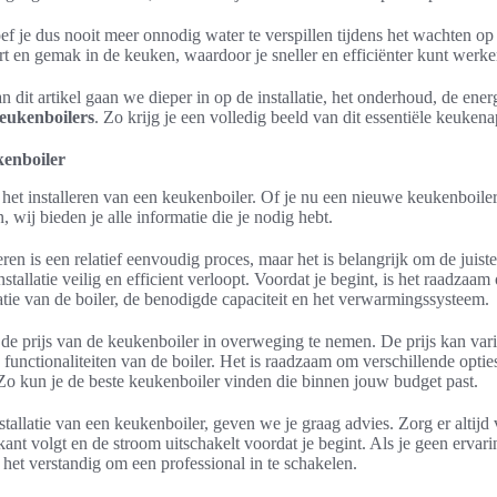
ef je dus nooit meer onnodig water te verspillen tijdens het wachten 
rt en gemak in de keuken, waardoor je sneller en efficiënter kunt werke
n dit artikel gaan we dieper in op de installatie, het onderhoud, de ene
keukenboilers
. Zo krijg je een volledig beeld van dit essentiële keukena
kenboiler
 het installeren van een keukenboiler. Of je nu een nieuwe keukenboiler 
 wij bieden je alle informatie die je nodig hebt.
ren is een relatief eenvoudig proces, maar het is belangrijk om de juis
nstallatie veilig en efficient verloopt. Voordat je begint, is het raadzaa
tie van de boiler, de benodigde capaciteit en het verwarmingssysteem.
 de prijs van de keukenboiler in overweging te nemen. De prijs kan vari
 functionaliteiten van de boiler. Het is raadzaam om verschillende optie
 Zo kun je de beste keukenboiler vinden die binnen jouw budget past.
stallatie van een keukenboiler, geven we je graag advies. Zorg er altijd 
ant volgt en de stroom uitschakelt voordat je begint. Als je geen ervari
is het verstandig om een professional in te schakelen.