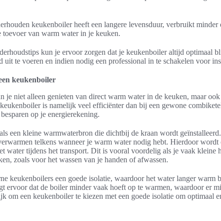
erhouden keukenboiler heeft een langere levensduur, verbruikt minder 
e toevoer van warm water in je keuken.
rhoudstips kun je ervoor zorgen dat je keukenboiler altijd optimaal bli
uit te voeren en indien nodig een professional in te schakelen voor insp
een keukenboiler
 je niet alleen genieten van direct warm water in de keuken, maar ook
keukenboiler is namelijk veel efficiënter dan bij een gewone combikete
n besparen op je energierekening.
ls een kleine warmwaterbron die dichtbij de kraan wordt geïnstalleerd.
 verwarmen telkens wanneer je warm water nodig hebt. Hierdoor wordt e
 water tijdens het transport. Dit is vooral voordelig als je vaak klei
ken, zoals voor het wassen van je handen of afwassen.
e keukenboilers een goede isolatie, waardoor het water langer warm bl
rgt ervoor dat de boiler minder vaak hoeft op te warmen, waardoor er m
rijk om een keukenboiler te kiezen met een goede isolatie om optimaal e