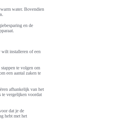
op warm water. Bovendien
n.
rgiebesparing en de
pparaat.
wilt installeren of een
te stappen te volgen om
m om een aantal zaken te
ëren afhankelijk van het
s te vergelijken voordat
voor dat je de
ng hebt met het