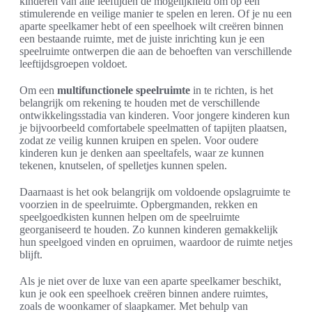
kinderen van alle leeftijden de mogelijkheid om op een
stimulerende en veilige manier te spelen en leren. Of je nu een
aparte speelkamer hebt of een speelhoek wilt creëren binnen
een bestaande ruimte, met de juiste inrichting kun je een
speelruimte ontwerpen die aan de behoeften van verschillende
leeftijdsgroepen voldoet.
Om een
multifunctionele speelruimte
in te richten, is het
belangrijk om rekening te houden met de verschillende
ontwikkelingsstadia van kinderen. Voor jongere kinderen kun
je bijvoorbeeld comfortabele speelmatten of tapijten plaatsen,
zodat ze veilig kunnen kruipen en spelen. Voor oudere
kinderen kun je denken aan speeltafels, waar ze kunnen
tekenen, knutselen, of spelletjes kunnen spelen.
Daarnaast is het ook belangrijk om voldoende opslagruimte te
voorzien in de speelruimte. Opbergmanden, rekken en
speelgoedkisten kunnen helpen om de speelruimte
georganiseerd te houden. Zo kunnen kinderen gemakkelijk
hun speelgoed vinden en opruimen, waardoor de ruimte netjes
blijft.
Als je niet over de luxe van een aparte speelkamer beschikt,
kun je ook een speelhoek creëren binnen andere ruimtes,
zoals de woonkamer of slaapkamer. Met behulp van