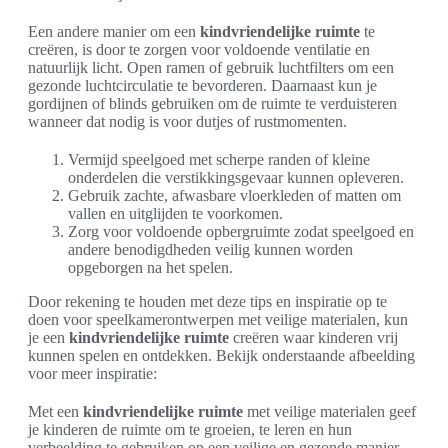
Een andere manier om een
kindvriendelijke ruimte
te
creëren, is door te zorgen voor voldoende ventilatie en
natuurlijk licht. Open ramen of gebruik luchtfilters om een
gezonde luchtcirculatie te bevorderen. Daarnaast kun je
gordijnen of blinds gebruiken om de ruimte te verduisteren
wanneer dat nodig is voor dutjes of rustmomenten.
Vermijd speelgoed met scherpe randen of kleine
onderdelen die verstikkingsgevaar kunnen opleveren.
Gebruik zachte, afwasbare vloerkleden of matten om
vallen en uitglijden te voorkomen.
Zorg voor voldoende opbergruimte zodat speelgoed en
andere benodigdheden veilig kunnen worden
opgeborgen na het spelen.
Door rekening te houden met deze tips en inspiratie op te
doen voor speelkamerontwerpen met veilige materialen, kun
je een
kindvriendelijke ruimte
creëren waar kinderen vrij
kunnen spelen en ontdekken. Bekijk onderstaande afbeelding
voor meer inspiratie:
Met een
kindvriendelijke ruimte
met veilige materialen geef
je kinderen de ruimte om te groeien, te leren en hun
verbeelding te gebruiken op een veilige en gezonde manier.