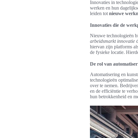
Innovaties in technolog
werken en hun dagelijkse
leiden tot
nieuwe werkm
Innovaties die de wer
Nieuwe technologieën bi
arbeidsmarkt innovatie
d
hiervan zijn platforms a
de fysieke locatie. Hier
De rol van automatiseri
Automatisering en kunstm
technologieën optimalis
over te nemen. Bedrijve
en de efficiëntie te ver
hun betrokkenheid en mot