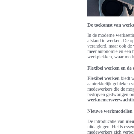
De toekomst van werke
In de moderne werksetti
afstand te werken. De 
veranderd, maar ook de 
meer autonomie en een be
werkplekken, waar mede
Flexibel werken en de
Flexibel werken
biedt w
aantrekkelijk gebleken v
medewerkers die de mogel
bedrijven gedwongen om 
werknemersverwachti
Nieuwe werkmodellen 
De introducatie van
nie
uitdagingen. Het is esse
medewerkers zich verbond