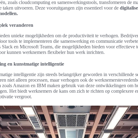
ieën, zoals cloudcomputing en samenwerkingstools, transformeren de 
 taken uitvoeren. Deze vooruitgangen zijn essentieel voor de
digitali
odellen.
kplek veranderen
eden unieke mogelijkheden om de productiviteit te verhogen. Bedrijv
oor tools te implementeren die samenwerking en communicatie verbet
ls Slack en Microsoft Teams, die mogelijkheden bieden voor effectieve t
door kunnen werknemers flexibeler hun werk inrichten.
ng en kunstmatige intelligentie
atige intelligentie zijn steeds belangrijker geworden in verschillende 
eren niet alleen processen, maar verhogen ook de werknemerstevredenh
n zoals Amazon en IBM maken gebruik van deze ontwikkelingen om hun
hogen. Het biedt werknemers de kans om zich te richten op complexere en
ivatie vergroot.