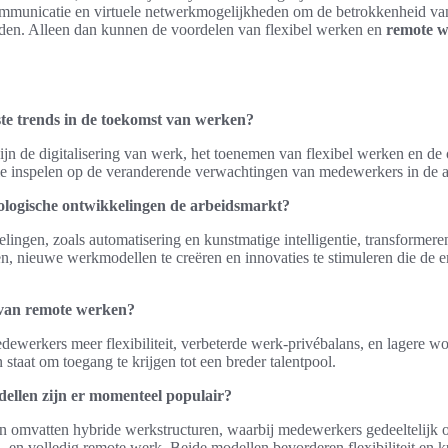
ommunicatie en virtuele netwerkmogelijkheden om de betrokkenheid v
ouden. Alleen dan kunnen de voordelen van flexibel werken en
remote 
ste trends in de toekomst van werken?
zijn de digitalisering van werk, het toenemen van flexibel werken en de
 inspelen op de veranderende verwachtingen van medewerkers in de a
ologische ontwikkelingen de arbeidsmarkt?
ingen, zoals automatisering en kunstmatige intelligentie, transformere
en, nieuwe werkmodellen te creëren en innovaties te stimuleren die de
 van remote werken?
ewerkers meer flexibiliteit, verbeterde werk-privébalans, en lagere 
n staat om toegang te krijgen tot een breder talentpool.
llen zijn er momenteel populair?
omvatten hybride werkstructuren, waarbij medewerkers gedeeltelijk 
n, en volledig remote werk. Beide modellen bevorderen flexibiliteit en