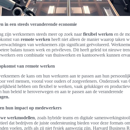
n in een steeds veranderende economie
ng zijn werknemers steeds meer op zoek naar
flexibel werken
en de mo
opkomst van
remote werken
heeft niet alleen de manier waarop taken 
verwachtingen van werknemers zijn significant geëvolueerd. Werkneme
tere balans tussen werk en privéleven. Dit heeft geleid tot nieuwe tren
werkers een combinatie van thuiswerken en kantoorwerk kunnen erva
 opkomst van remote werken
erknemers de kans om hun werkuren aan te passen aan hun persoonlijke 
oor veel mensen, vooral voor ouders of zorgverleners. Onderzoek van G
ijkheid hebben om flexibel te werken, vaak gelukkiger en productiever
hun beleid te heroverwegen en aan te passen aan de veranderende
ngen.
en hun impact op medewerkers
uwe werkmodellen
, zoals hybride teams en digitale samenwerkingstools
ntieel dat bedrijven de juiste ondersteuning bieden voor deze formats om
en voelen, zelfs als zij niet fysiek aanwezig zijn. Harvard Business R