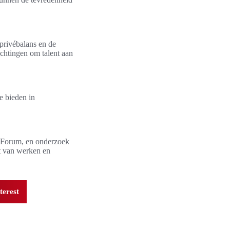
privébalans en de
chtingen om talent aan
te bieden in
c Forum, en onderzoek
t van werken en
terest