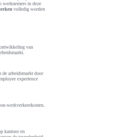
an werknemers in deze
werken
volledig worden
 ontwikkeling van
rbeidsmarkt.
n de arbeidsmarkt door
 employee experience
woon-werkverkeerkosten.
op kantoor en
 kunnen de tevredenheid