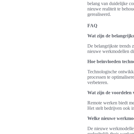
belang van duidelijke c
nieuwe realiteit te beh
gerealiseerd.
FAQ
Wat zijn de belangrijk
De belangrijkste trends 
nieuwe werkmodellen die
Hoe beïnvloeden techn
Technologische ontwikkel
processen te optimaliser
verbeteren.
Wat zijn de voordelen
Remote werken biedt med
Het stelt bedrijven ook i
Welke nieuwe werkmode
De nieuwe werkmodellen 
gedeeltelijk thuis werke