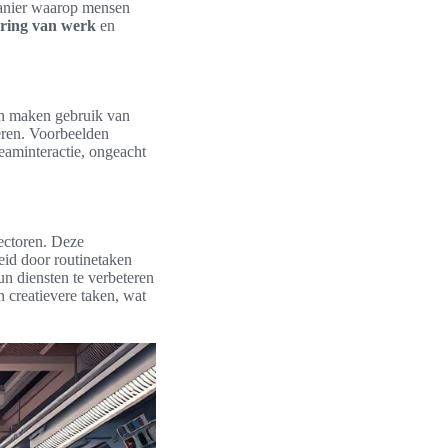
manier waarop mensen
sering van werk
en
en maken gebruik van
eren. Voorbeelden
eaminteractie, ongeacht
sectoren. Deze
eid door routinetaken
 diensten te verbeteren
 creatievere taken, wat