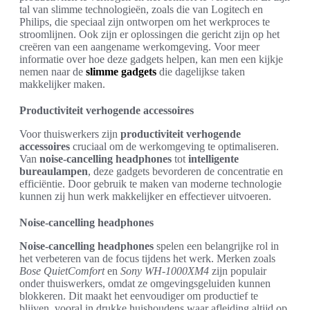
tal van slimme technologieën, zoals die van Logitech en
Philips, die speciaal zijn ontworpen om het werkproces te
stroomlijnen. Ook zijn er oplossingen die gericht zijn op het
creëren van een aangename werkomgeving. Voor meer
informatie over hoe deze gadgets helpen, kan men een kijkje
nemen naar de
slimme gadgets
die dagelijkse taken
makkelijker maken.
Productiviteit verhogende accessoires
Voor thuiswerkers zijn
productiviteit verhogende
accessoires
cruciaal om de werkomgeving te optimaliseren.
Van
noise-cancelling headphones
tot
intelligente
bureaulampen
, deze gadgets bevorderen de concentratie en
efficiëntie. Door gebruik te maken van moderne technologie
kunnen zij hun werk makkelijker en effectiever uitvoeren.
Noise-cancelling headphones
Noise-cancelling headphones
spelen een belangrijke rol in
het verbeteren van de focus tijdens het werk. Merken zoals
Bose QuietComfort
en
Sony WH-1000XM4
zijn populair
onder thuiswerkers, omdat ze omgevingsgeluiden kunnen
blokkeren. Dit maakt het eenvoudiger om productief te
blijven, vooral in drukke huishoudens waar afleiding altijd op