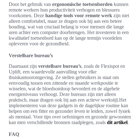
Door het gebruik van
ergonomische toetsenborden
kunnen
remote werkers hun productiviteit verhogen en blessures
voorkomen. Deze
handige tools voor remote werk
zijn niet
alleen comfortabel, maar ze dragen ook bij aan een betere
houding, wat van cruciaal belang is voor mensen die lange
uren achter een computer doorbrengen. Het investeren in een
kwalitatief toetsenbord kan op de lange termijn voordelen
opleveren voor de gezondheid.
Verstelbare bureau’s
Daarnaast zijn
verstelbare bureau’s
, zoals de Flexispot en
Uplift, een waardevolle aanvulling voor elke
thuiskantooromgeving. Ze stellen gebruikers in staat om
eenvoudig tussen een zittende en staande werkpositie te
wisselen, wat de bloedsomloop bevordert en de algehele
energieniveaus verhoogt. Deze bureaus zijn niet alleen
praktisch, maar dragen ook bij aan een actieve werkstijl.Het
implementeren van deze gadgets in de dagelijkse routine kan
helpen om een fitter en gezonder leven te leiden, zowel fysiek
als mentaal. Voor tips over oefeningen en gezonde gewoonten
kan men verschillende bronnen raadplegen, zoals
dit artikel
.
FAQ